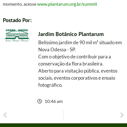
momento, acesse
www.plantarum.org.br/summit
Postado Por:
Jardim Botânico Plantarum
Belíssimo jardim de 90 mil m² situado em
Nova Odessa - SP.
Com o objetivo de contribuir para a
conservação da flora brasileira.
Aberto para visitação pública, eventos
sociais, eventos corporativos e ensaio
fotográfico.
maio 19, 2026
10:46 am
ANTERIOR
PRÓXIMO
Em Maio no Plantarum: Visita Guiada com Harri Lorenzi e Gaspar Yamsaki
Adubação na Prática: Em Julho, Plantarum recebe curso presencial com Gaspar Yamasaki