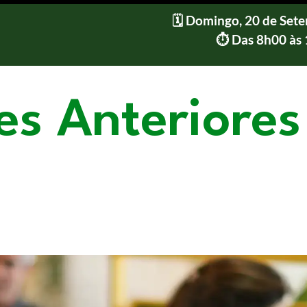
🗓️ Domingo, 20 de Set
⏱️ Das 8h00 às
es Anteriores