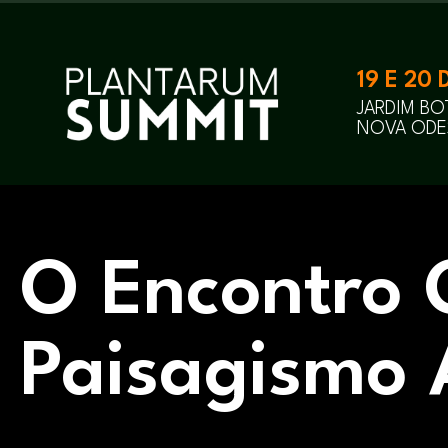
19 E 20
JARDIM B
NOVA ODES
O Encontro 
Paisagismo 